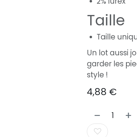
2% lurex
Taille
Taille uniq
Un lot aussi j
garder les pi
style !
4,88
€