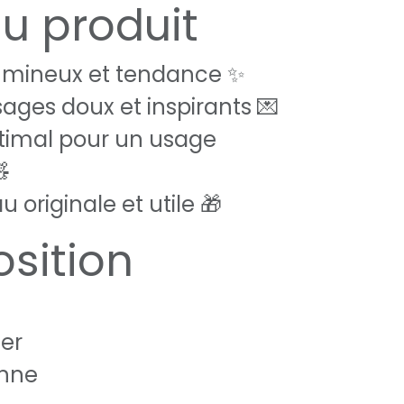
du produit
 lumineux et tendance ✨
ages doux et inspirants 💌
timal pour un usage

 originale et utile 🎁
sition
ter
anne