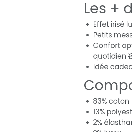
Les + 
Effet irisé
Petits mess
Confort op
quotidien 
Idée cadeau
Compo
83% coton
13% polyes
2% élasth