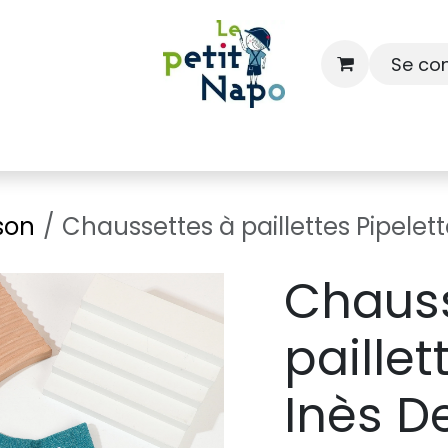
Se co
À l'école
À la maison
Dressing
son
Chaussettes à paillettes Pipelett
Chauss
paillet
Inès D