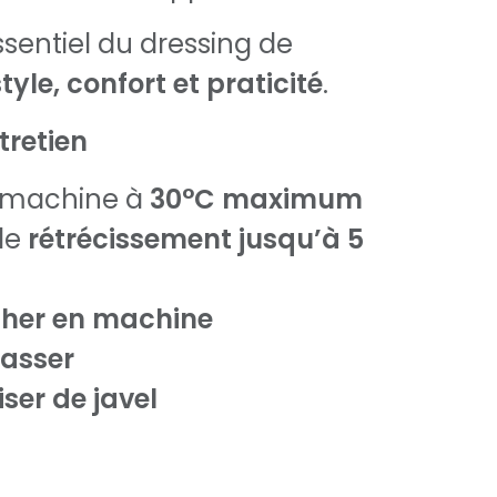
sentiel du dressing de
style, confort et praticité
.
tretien
 machine à
30°C maximum
 de
rétrécissement jusqu’à 5
cher en machine
passer
iser de javel