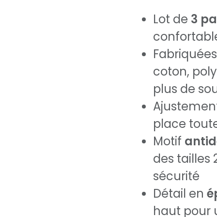
Lot de
3 pa
confortabl
Fabriquée
coton, pol
plus de so
Ajustement 
place toute
Motif
anti
des tailles
sécurité
Détail en
é
haut pour 