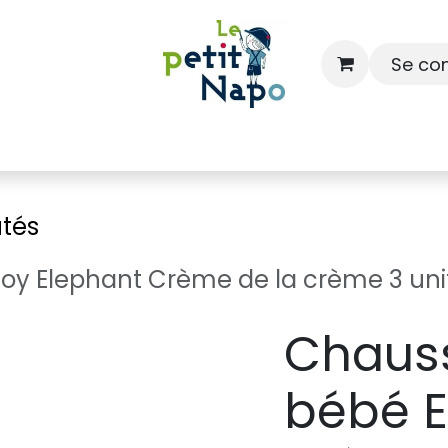
Se co
À l'école
À la maison
Dressing
tés
oy Elephant Crème de la crème 3 uni
Chauss
bébé E