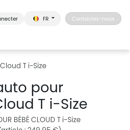
nnecter
FR
Contactez-nous
En route
Jouer
Liste de cadeaux
Nos
Cloud T i-Size
auto pour
loud T i-Size
OUR BÉBÉ CLOUD T i-Size