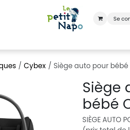
Se co
À l'école
À la maison
Dressing
ques
Cybex
Siège auto pour bébé 
Siège 
bébé C
SIÈGE AUTO P