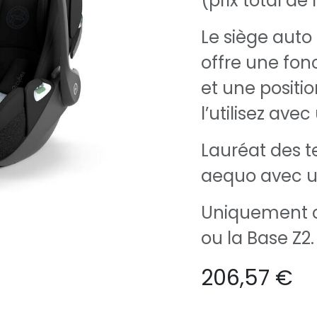
(prix total de 
Le siège auto
offre une fonc
et une positi
l’utilisez ave
Lauréat des te
aequo avec un
Uniquement c
ou la Base Z2.
206,57
€