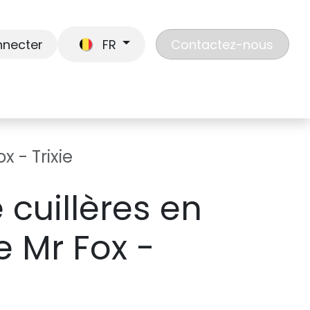
nnecter
FR
Contactez-nous
En route
Jouer
Liste de cadeaux
Nos
x - Trixie
 cuillères en
e Mr Fox -