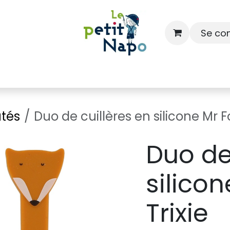
Se co
À l'école
À la maison
Dressing
tés
Duo de cuillères en silicone Mr Fo
Duo de
silicon
Trixie