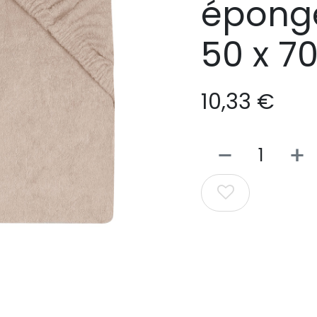
éponge
50 x 70
10,33
€