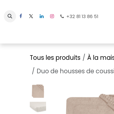
Se rendre au contenu
+32 81 13 86 51
Nouveautés
Pour les mamans
À la plage
Tous les produits
À la mai
Duo de housses de coussi