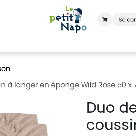
Se co
À l'école
À la maison
Dressing
son
n à langer en éponge Wild Rose 50 x 7
Duo de
coussi