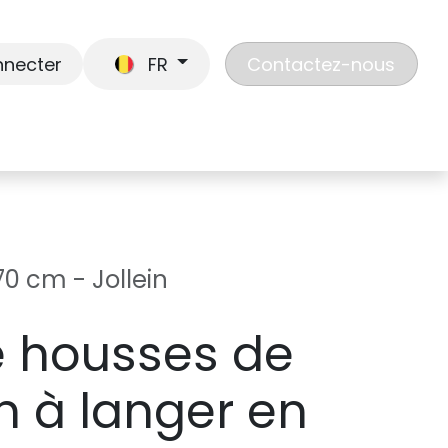
nnecter
FR
Contactez-nous
En route
Jouer
Liste de cadeaux
Nos
0 cm - Jollein
 housses de
n à langer en