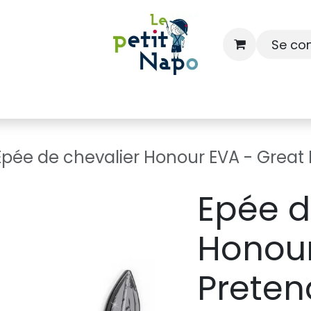
Se co
À l'école
À la maison
Dressing
Epée de chevalier Honour EVA - Great
Epée d
Honour
Preten