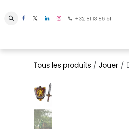
Se rendre au contenu
+32 81 13 86 51
Nouveautés
Pour les mamans
À la plage
Tous les produits
Jouer