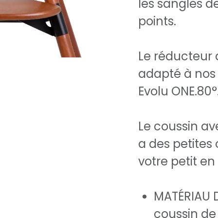
les sangles de
points.
Le réducteur 
adapté à nos 
Evolu ONE.80°
Le coussin av
a des petites 
votre petit e
MATÉRIAU D
coussin de