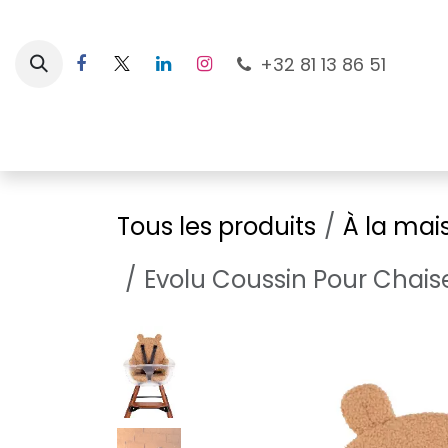
Se rendre au contenu
+32 81 13 86 51
Nouveautés
Pour les mamans
À la plage
Tous les produits
À la mai
Evolu Coussin Pour Chai