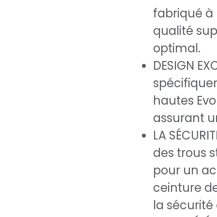
fabriqué à 
qualité su
optimal.
DESIGN EXC
spécifique
hautes Evol
assurant u
LA SÉCURI
des trous 
pour un ac
ceinture de
la sécurité