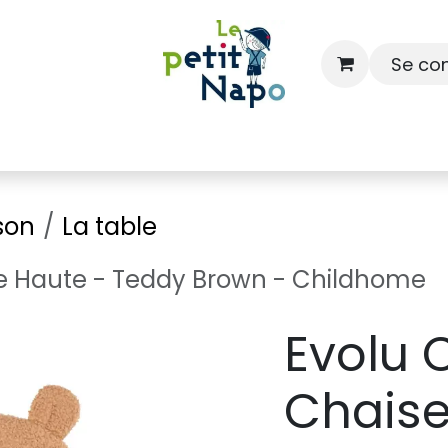
Se co
À l'école
À la maison
Dressing
son
La table
se Haute - Teddy Brown - Childhome
Evolu 
Chaise