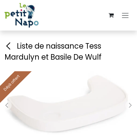
Se rendre au contenu
Liste de naissance Tess
Mardulyn et Basile De Wulf
Déjà offert
Déjà offert