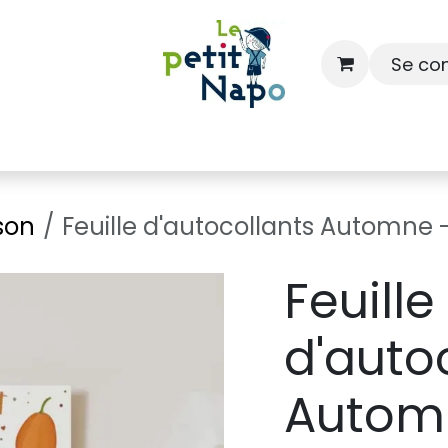
Se co
À l'école
À la maison
Dressing
son
Feuille d'autocollants Automne -
Feuille
d'auto
Automn