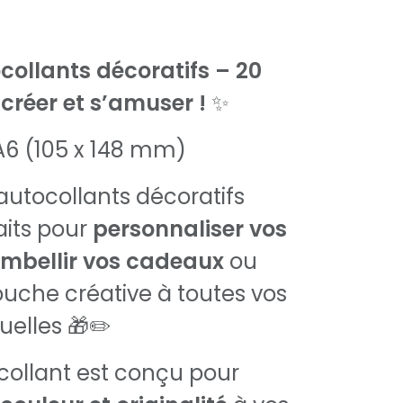
ocollants décoratifs – 20
 créer et s’amuser !
✨
A6 (105 x 148 mm)
autocollants décoratifs
aits pour
personnaliser vos
mbellir vos cadeaux
ou
ouche créative à toutes vos
uelles 🎁✏️
ollant est conçu pour