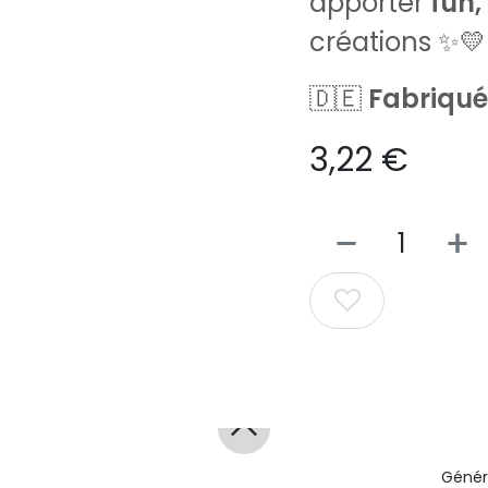
apporter
fun,
créations ✨💛
🇩🇪
Fabriqué
3,22
€
Génér