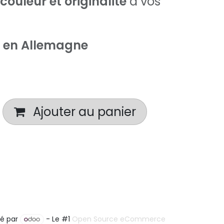
 couleur et originalité
à vos
 en Allemagne
Ajouter au panier
é par
- Le #1
Open Source eCommerce