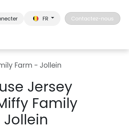
nnecter
FR
Contactez-nous
En route
Jouer
Liste de cadeaux
Nos
ily Farm - Jollein
use Jersey
iffy Family
 Jollein