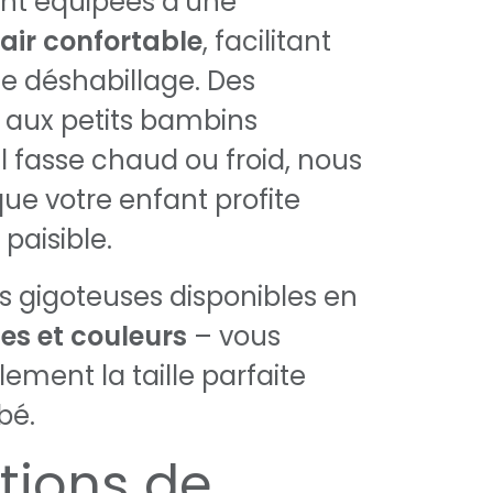
ont équipées d’une
air confortable
, facilitant
 le déshabillage. Des
aux petits bambins
il fasse chaud ou froid, nous
que votre enfant profite
paisible.
 gigoteuses disponibles en
les et couleurs
– vous
lement la taille parfaite
bé.
ctions de