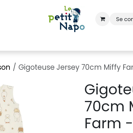
Se co
À l'école
À la maison
Dressing
son
Gigoteuse Jersey 70cm Miffy Fam
Gigote
70cm M
Farm -