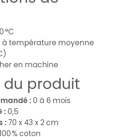
e
0 °C
 à température moyenne
C)
cher en machine
s du produit
mandé :
0 à 6 mois
 :
0,5
 :
70 x 43 x 2 cm
100 % coton