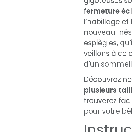
gigoteuses s
fermeture écl
l’habillage et
nouveau-nés 
espiègles, qu’
veillons à ce 
d’un sommeil 
Découvrez nos
plusieurs tail
trouverez faci
pour votre bé
Instru