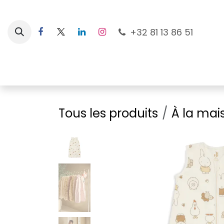
Se rendre au contenu
+32 81 13 86 51
Nouveautés
Pour les mamans
À la plage
Tous les produits
À la mai