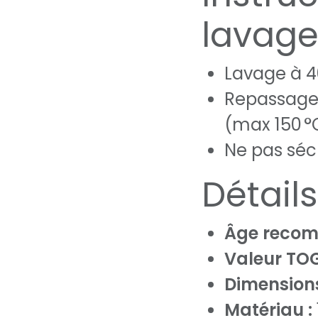
lavag
Lavage à 4
Repassage
(max 150 °
Ne pas sé
Détail
Âge recom
Valeur TOG
Dimensions
Matériau :