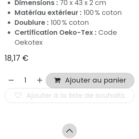
Dimensions :
70 x 43 x 2 cm
Matériau extérieur :
100 % coton
Doublure :
100 % coton
Certification Oeko-Tex :
Code
Oekotex
18,17
€
Ajouter au panier
Ajouter à la liste de souhaits