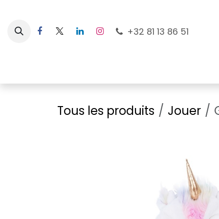
Se rendre au contenu
+32 81 13 86 51
Nouveautés
Pour les mamans
À la plage
Tous les produits
Jouer