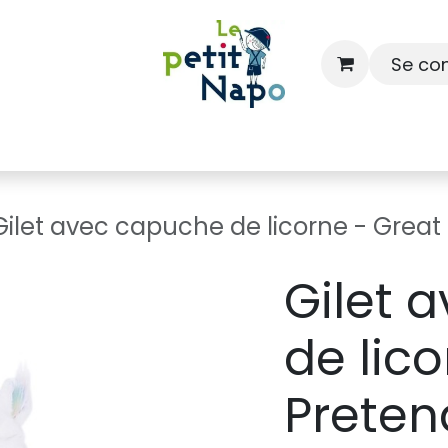
Se co
À l'école
À la maison
Dressing
Gilet avec capuche de licorne - Great
Gilet 
de lic
Preten