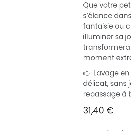
Que votre peti
s’élance dans
fantaisie ou
illuminer sa j
transformera
moment extrao
👉 Lavage en 
délicat, sans j
repassage à 
31,40
€