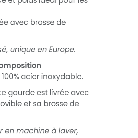
 et poids idéal pour les
rée avec brosse de
é, unique en Europe.
composition
 100% acier inoxydable.
te gourde est livrée avec
ovible et sa brosse de
r en machine à laver,