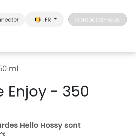
nnecter
FR
Contactez-nous
En route
Jouer
Liste de cadeaux
Nos
50 ml
 Enjoy - 350
urdes Hello Hossy sont