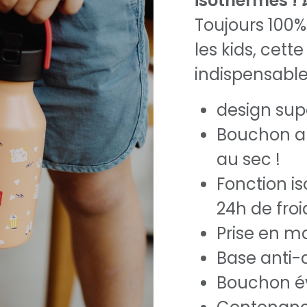
isothermes ! 
Toujours 100%
les kids, cett
indispensable
design supe
Bouchon an
au sec !
Fonction i
24h de froi
Prise en ma
Base anti-
Bouchon évo