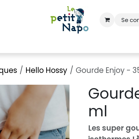
Se co
À l'école
À la maison
Dressing
ques
Hello Hossy
Gourde Enjoy - 3
Gourde
ml
Les super go