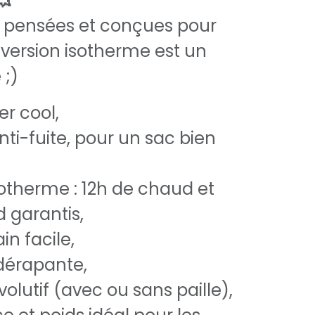
💥
 pensées et conçues pour
e version isotherme est un
 ;)
r cool,
ti-fuite, pour un sac bien
sotherme : 12h de chaud et
d garantis,
in facile,
dérapante,
lutif (avec ou sans paille),