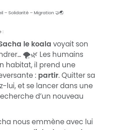
l – Solidarité – Migration 🤝🌏
 :
Sacha le koala
voyait son
drer… 🌪️🌿 Les humains
habitat, il prend une
eversante :
partir
. Quitter sa
z-lui, et se lancer dans une
 recherche d’un nouveau
acha nous emmène avec lui