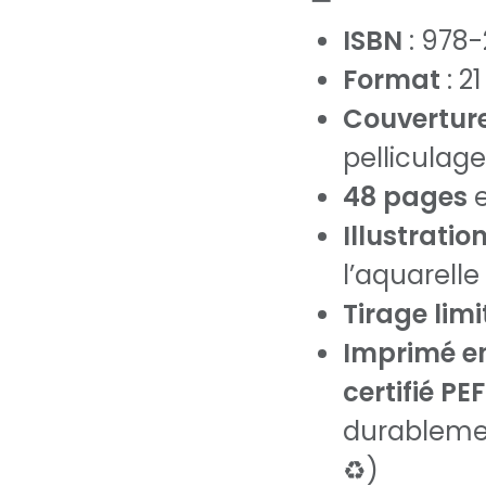
ISBN
: 978
Format
: 2
Couvertur
pelliculag
48 pages
e
Illustratio
l’aquarelle 
Tirage limi
Imprimé e
certifié PE
durablemen
♻️)