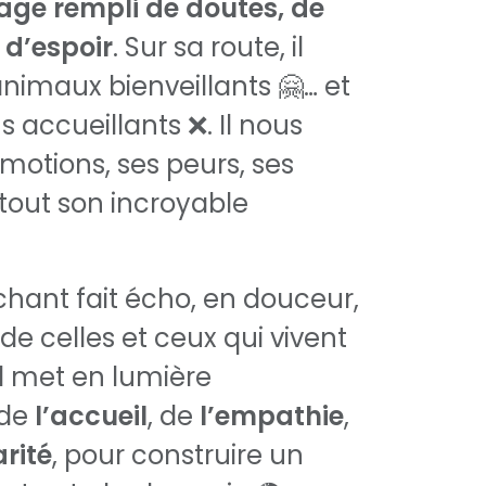
age rempli de doutes, de
 d’espoir
. Sur sa route, il
animaux bienveillants 🤗… et
 accueillants ❌. Il nous
motions, ses peurs, ses
rtout son incroyable
hant fait écho, en douceur,
de celles et ceux qui vivent
Il met en lumière
 de
l’accueil
, de
l’empathie
,
arité
, pour construire un