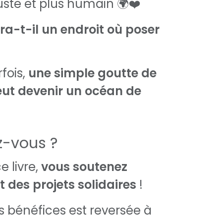
ste et plus humain 🌍❤️
a-t-il un endroit où poser
fois,
une simple goutte de
eut devenir un océan de
z-vous ?
e livre,
vous soutenez
des projets solidaires
!
s bénéfices est reversée à