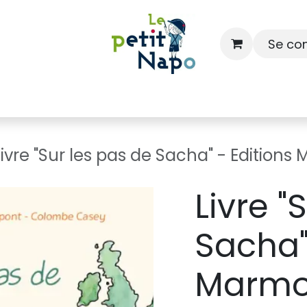
Se co
À l'école
À la maison
Dressing
Livre "Sur les pas de Sacha" - Edition
Livre "
Sacha"
Marmo