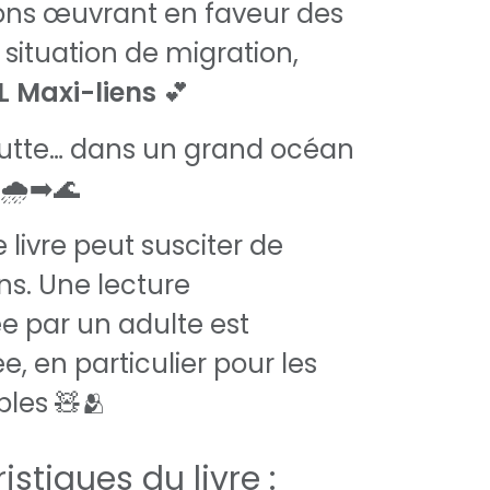
ons œuvrant en faveur des
situation de migration,
L Maxi-liens
💕
outte… dans un grand océan
 🌧️➡️🌊
e livre peut susciter de
ns. Une lecture
par un adulte est
en particulier pour les
bles 🧸🫂
istiques du livre :