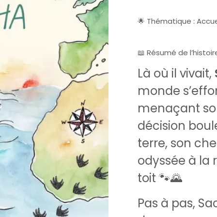
🌟 Thématique : Accuei
📖 Résumé de l’histoire
Là où il vivait,
monde s’effon
menaçant son 
décision boul
terre, son che
odyssée à la
toit 🐾🌄
Pas à pas, S