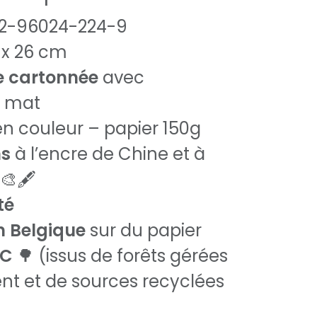
-2-96024-224-9
1 x 26 cm
e cartonnée
avec
e mat
n couleur – papier 150g
ns
à l’encre de Chine et à
🎨🖋️
té
n Belgique
sur du papier
FC
🌳 (issus de forêts gérées
t et de sources recyclées