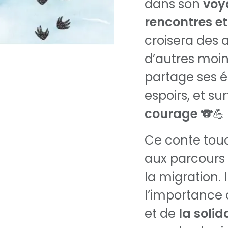
dans son
voy
rencontres et
croisera des 
d’autres moins
partage ses é
espoirs, et su
courage
🐨💪
Ce conte touc
aux parcours 
la migration. 
l’importance
et de
la solid