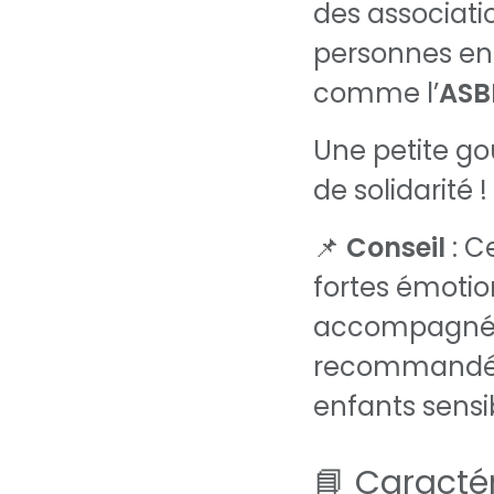
des associati
personnes en 
comme l’
ASB
Une petite g
de solidarité !
📌
Conseil
: C
fortes émotio
accompagnée 
recommandée, 
enfants sensi
📘 Caractér