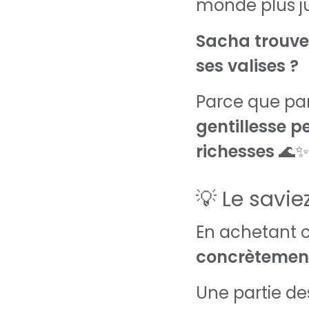
monde plus ju
Sacha trouver
ses valises ?
Parce que par
gentillesse p
richesses
🌊✨
💡 Le savie
En achetant c
concrètement 
Une partie de