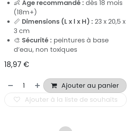
👶
Âge recommandé :
dès 18 mois
(18m+)
📏
Dimensions (L x l x H) :
23 x 20,5 x
3 cm
🎨
Sécurité :
peintures à base
d’eau, non toxiques
18,97
€
Ajouter au panier
Ajouter à la liste de souhaits