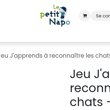
Se co
À l'école
À la maison
Dressing
Jeu J'apprends à reconnaître les chat
Jeu J'
reconn
chats 