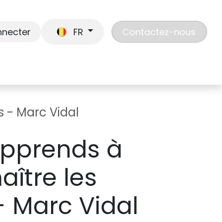
nnecter
FR
Contactez-nous
En route
Jouer
Liste de cadeaux
Nos
s - Marc Vidal
apprends à
aître les
- Marc Vidal