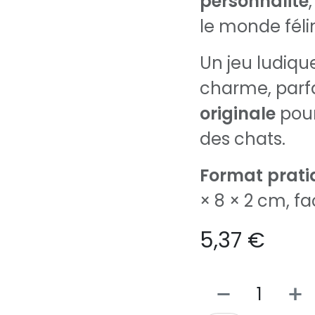
personnalité
le monde féli
Un jeu ludique
charme, par
originale
pour
des chats.
Format prati
× 8 × 2 cm, fa
5,37
€