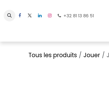
Se rendre au contenu
+32 81 13 86 51
Nouveautés
Pour les mamans
À la plage
Tous les produits
Jouer