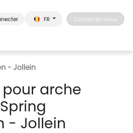
nnecter
FR
Contactez-nous
En route
Jouer
Liste de cadeaux
Nos
n - Jollein
 pour arche
 Spring
 - Jollein