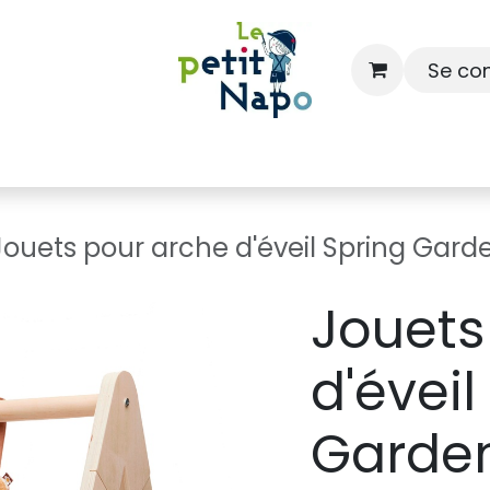
Se co
À l'école
À la maison
Dressing
Jouets pour arche d'éveil Spring Garde
Jouets
d'éveil
Garden