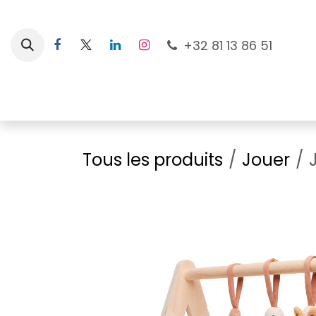
Se rendre au contenu
+32 81 13 86 51
Nouveautés
Pour les mamans
À la plage
Tous les produits
Jouer