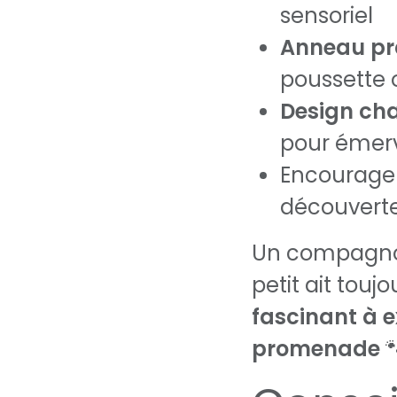
sensoriel
Anneau pr
poussette 
Design cha
pour émerv
Encourage 
découverte
Un compagnon
petit ait touj
fascinant à e
promenade
