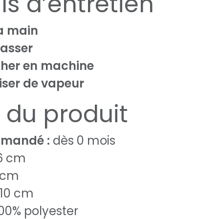
ls d’entretien
a main
passer
cher en machine
liser de vapeur
s du produit
mandé :
dès 0 mois
16 cm
6 cm
 10 cm
 100% polyester