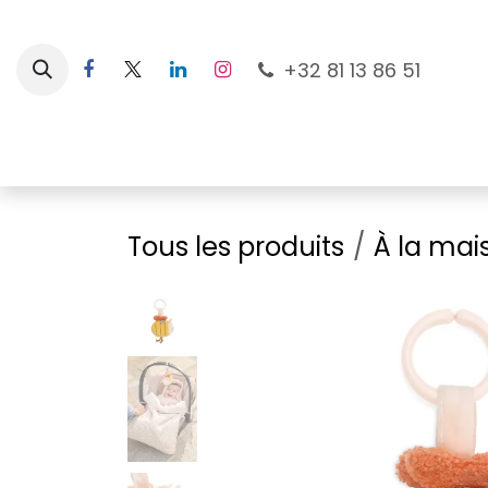
Se rendre au contenu
+32 81 13 86 51
Nouveautés
Pour les mamans
À la plage
Tous les produits
À la mai