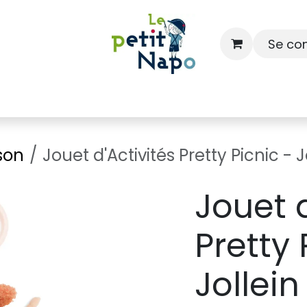
Se co
À l'école
À la maison
Dressing
son
Jouet d'Activités Pretty Picnic - J
Jouet d
Pretty 
Jollein