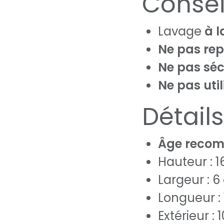
Consei
Lavage
à l
Ne pas re
Ne pas sé
Ne pas uti
Détail
Âge recom
Hauteur : 
Largeur : 
Longueur :
Extérieur :