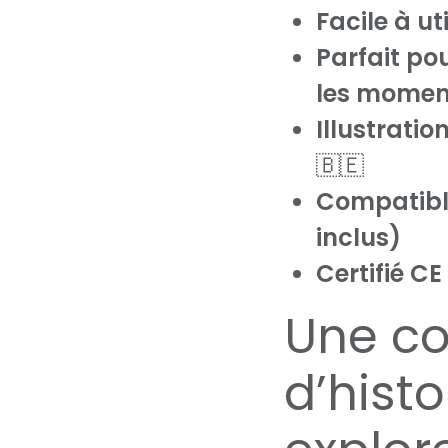
Facile à ut
Parfait pou
les momen
Illustratio
🇧🇪
Compatibl
inclus)
Certifié CE
Une co
d’histo