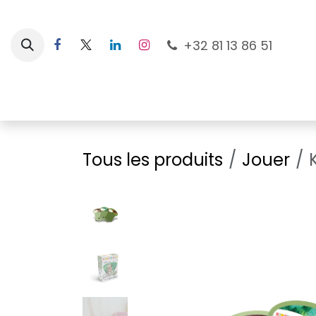
Se rendre au contenu
+32 81 13 86 51
Nouveautés
Pour les mamans
À la plage
Tous les produits
Jouer