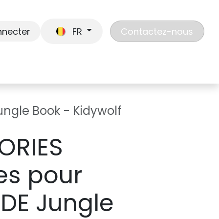
nnecter
FR
Contactez-nous
En route
Jouer
Liste de cadeaux
Nos
ungle Book - Kidywolf
ORIES
res pour
IDE Jungle