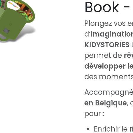
Book -
Plongez vos 
d’
imagination
KIDYSTORIES
!
permet de
rê
développer le
des moments 
Accompagnée
en Belgique
,
pour :
Enrichir le