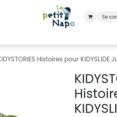
Se co
À l'école
À la maison
Dressing
KIDYSTORIES Histoires pour KIDYSLIDE J
KIDYST
Histoi
KIDYSL