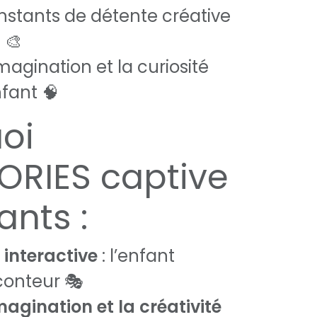
instants de détente créative
 🎨
imagination et la curiosité
fant 🧠
oi
ORIES captive
ants :
 interactive
: l’enfant
conteur 🎭
magination et la créativité