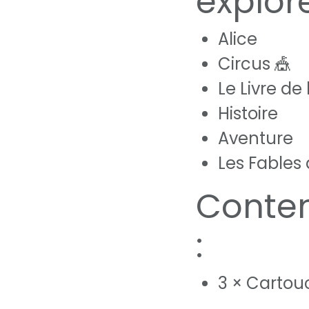
explore
Alice
Circus 🎪
Le Livre de
Histoire
Aventure
Les Fables
Conten
:
3 × Carto