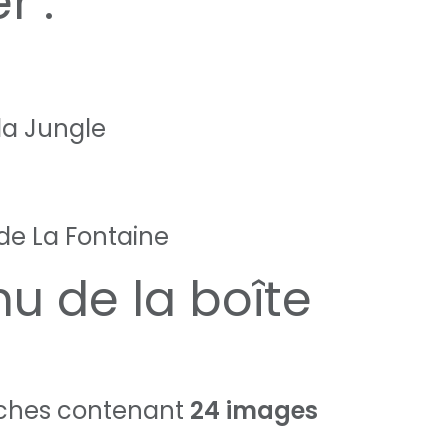
r :
 la Jungle
 de La Fontaine
u de la boîte
uches contenant
24 images