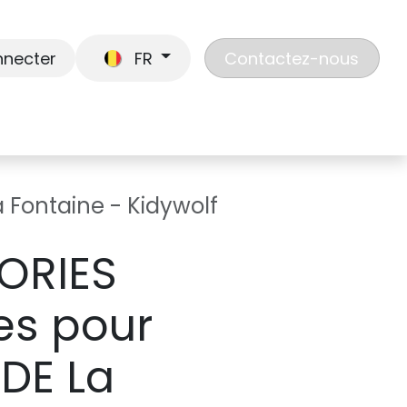
nnecter
FR
Contactez-nous
En route
Jouer
Liste de cadeaux
Nos
a Fontaine - Kidywolf
ORIES
res pour
IDE La