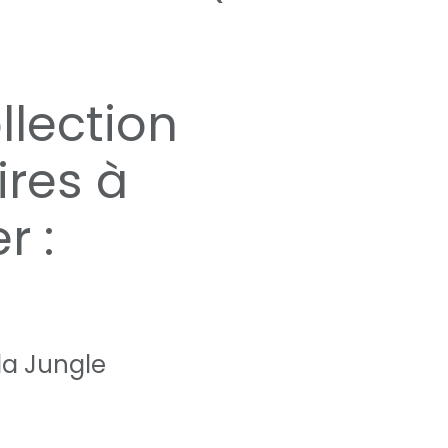
llection
ires à
r :
 la Jungle