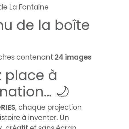
 de La Fontaine
u de la boîte
uches contenant
24 images
z place à
ination… 🌙
RIES
, chaque projection
stoire à inventer. Un
créatif et sans écran,