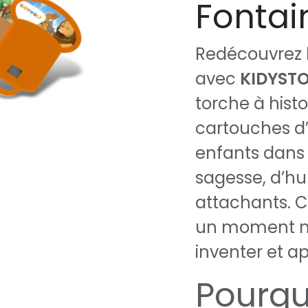
Fontai
Redécouvrez 
avec
KIDYSTO
torche à histo
cartouches d
enfants dans 
sagesse, d’h
attachants. C
un moment ma
inventer et a
Pourqu