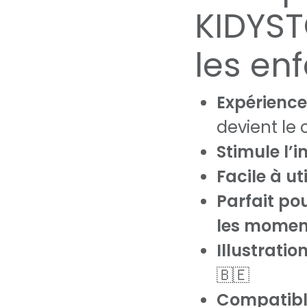
KIDYST
les enf
Expérience
devient le 
Stimule l’i
Facile à ut
Parfait pou
les momen
Illustratio
🇧🇪
Compatibl