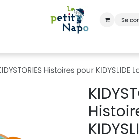
Se co
À l'école
À la maison
Dressing
KIDYSTORIES Histoires pour KIDYSLIDE L
KIDYST
Histoi
KIDYSL