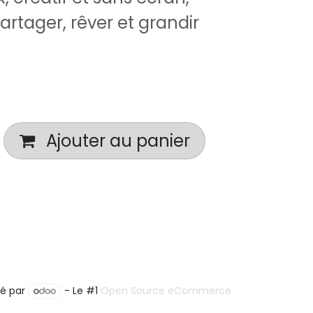
artager, rêver et grandir
Ajouter au panier
é par
- Le #1
Open Source eCommerce