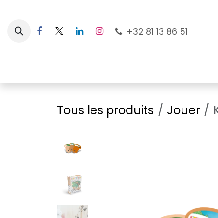
Se rendre au contenu
+32 81 13 86 51
Nouveautés
Pour les mamans
À la plage
Tous les produits
Jouer