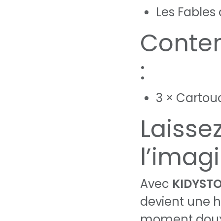
Les Fables
Conten
:
3 × Carto
Laisse
l’imag
Avec
KIDYSTO
devient une hi
moment doux, 