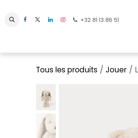
Se rendre au contenu
+32 81 13 86 51
Nouveautés
Pour les mamans
À la plage
Tous les produits
Jouer