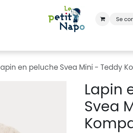
Se co
À l'école
À la maison
Dressing
Lapin en peluche Svea Mini - Teddy 
Lapin 
Svea M
Kompa