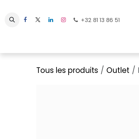
Se rendre au contenu
+32 81 13 86 51
Nouveautés
Pour les mamans
À la plage
Tous les produits
Outlet