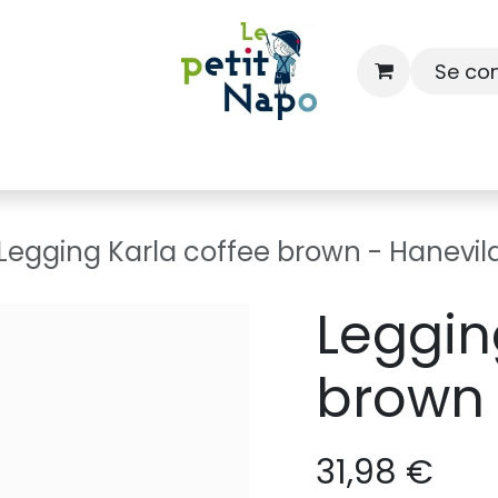
Se co
À l'école
À la maison
Dressing
Legging Karla coffee brown - Hanevil
Leggin
brown 
31,98
€