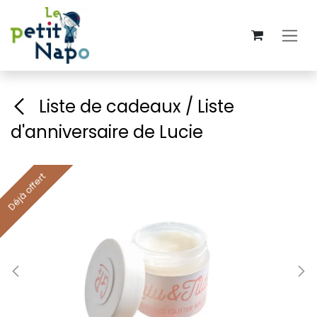
Se rendre au contenu
Liste de cadeaux / Liste
d'anniversaire de Lucie
Déjà offert
Déjà offert