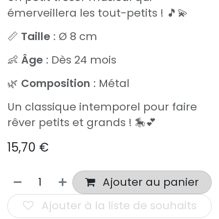
émerveillera les tout-petits ! 🎵💫
📏
Taille
: Ø 8 cm
👶
Âge
: Dès 24 mois
🌿
Composition
: Métal
Un classique intemporel pour faire
rêver petits et grands ! 🎠💕
15,70
€
Ajouter au panier
Ajouter à la liste de souhaits