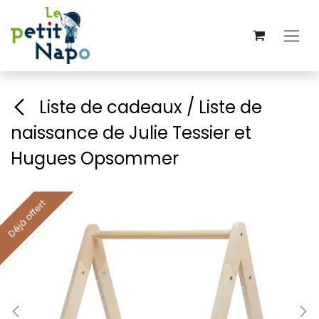
Se rendre au contenu
Liste de cadeaux / Liste de
naissance de Julie Tessier et
Hugues Opsommer
Déjà offert
Déjà offert