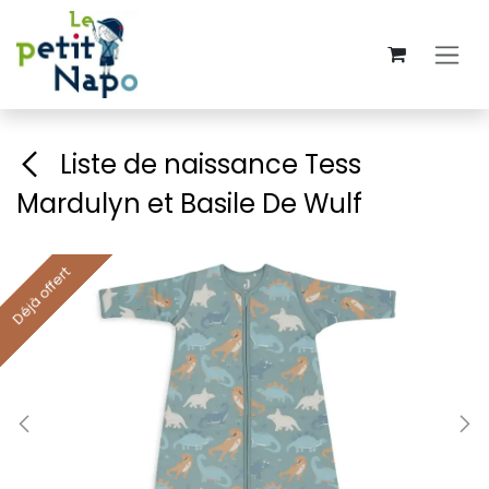
Se rendre au contenu
Liste de naissance Tess
Mardulyn et Basile De Wulf
Déjà offert
Déjà offert