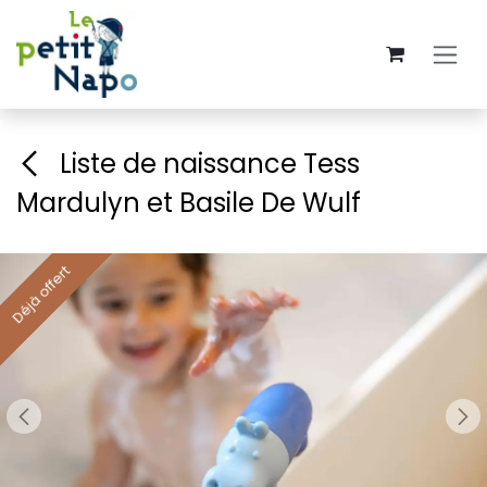
Se rendre au contenu
Liste de naissance Tess
Mardulyn et Basile De Wulf
Déjà offert
Déjà offert