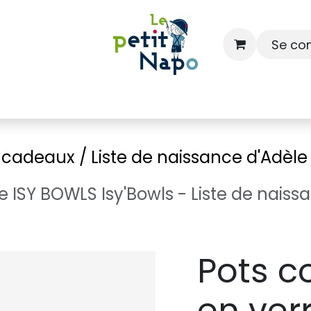
Se co
À l'école
À la maison
Dressing
e cadeaux / Liste de naissance d'Adèl
e ISY BOWLS Isy'Bowls - Liste de nais
Pots c
en ver