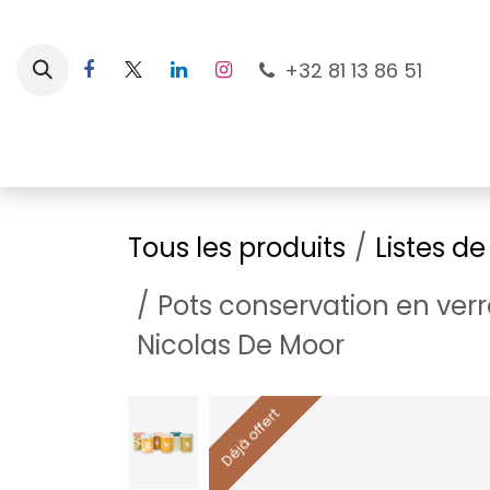
Se rendre au contenu
+32 81 13 86 51
Nouveautés
Pour les mamans
À la plage
Tous les produits
Listes d
Pots conservation en verr
Nicolas De Moor
Déjà offert
Déjà offert