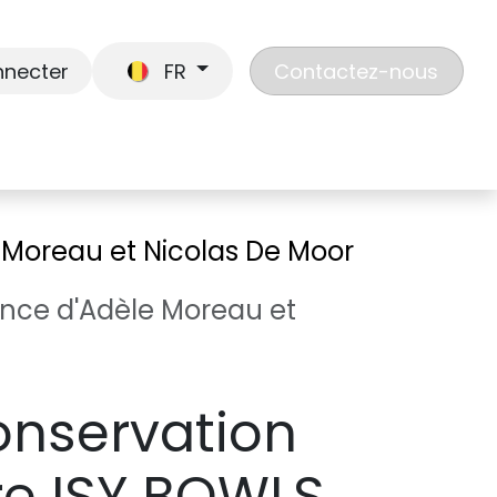
nnecter
FR
Contactez-nous
En route
Jouer
Liste de cadeaux
Nos
e Moreau et Nicolas De Moor
sance d'Adèle Moreau et
onservation
re ISY BOWLS