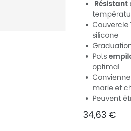
Résistant
températu
Couvercle
silicone
Graduation
Pots
empil
optimal
Conviennen
marie et c
Peuvent êtr
34,63
€