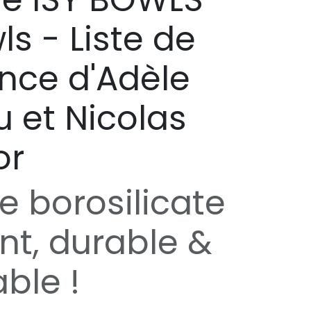
ls - Liste de
nce d'Adèle
 et Nicolas
or
e borosilicate
ant, durable &
ble !