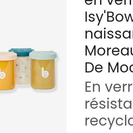
Isy'Bow
naissa
Moreau
De Mo
En verr
résist
recycla