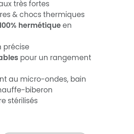
aux très fortes
res & chocs thermiques
100% hermétique
en
 précise
ables
pour un rangement
t au micro-ondes, bain
hauffe-biberon
e stérilisés