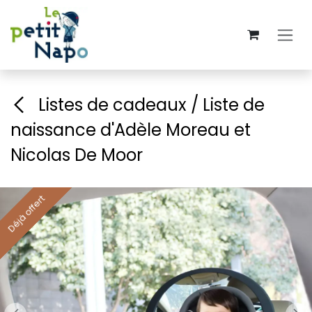
Se rendre au contenu
Listes de cadeaux / Liste de
naissance d'Adèle Moreau et
Nicolas De Moor
Déjà offert
Déjà offert