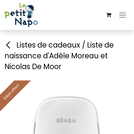
Se rendre au contenu
Listes de cadeaux / Liste de
naissance d'Adèle Moreau et
Nicolas De Moor
Déjà offert
Déjà offert