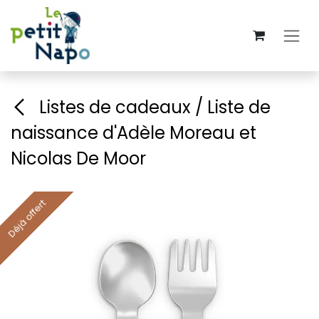
Se rendre au contenu
Listes de cadeaux / Liste de
naissance d'Adèle Moreau et
Nicolas De Moor
Déjà offert
Déjà offert