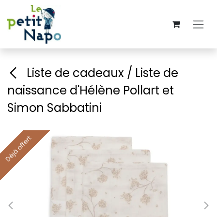
Se rendre au contenu
Liste de cadeaux / Liste de
naissance d'Hélène Pollart et
Simon Sabbatini
Déjà offert
Déjà offert