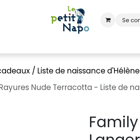
Se co
À l'école
À la maison
Dressing
 cadeaux / Liste de naissance d'Hélène
ayures Nude Terracotta - Liste de nai
Family
Langer