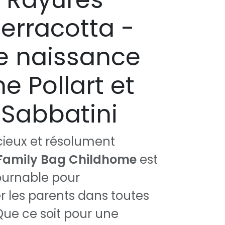
erracotta -
de naissance
e Pollart et
Sabbatini
cieux et résolument
Family Bag Childhome
est
ournable pour
les parents dans toutes
 Que ce soit pour une