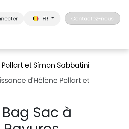
nnecter
FR
Contactez-nous
En route
Jouer
Liste de cadeaux
Nos
 Pollart et Simon Sabbatini
ssance d'Hélène Pollart et
 Bag Sac à
 Rayures