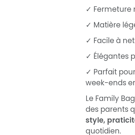
✓ Fermeture 
✓ Matière lég
✓ Facile à ne
✓ Élégantes p
✓ Parfait pour
week-ends en
Le Family Bag
des parents q
style, pratici
quotidien.