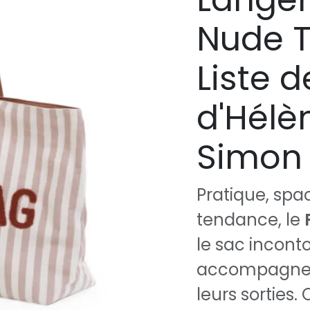
Nude T
Liste 
d'Hélèn
Simon 
Pratique, spa
tendance, le
le sac incont
accompagner 
leurs sorties.