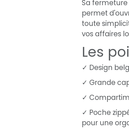
Sa fermeture
permet d'ouvr
toute simplic
vos affaires 
Les poi
✓ Design belg
✓ Grande ca
✓ Compartime
✓ Poche zippé
pour une org