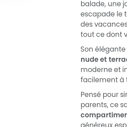
balade, une j
escapade le 
des vacances,
tout ce dont 
Son élégante
nude et terra
moderne et i
facilement à 
Pensé pour sim
parents, ce s
compartiment
généreux esp