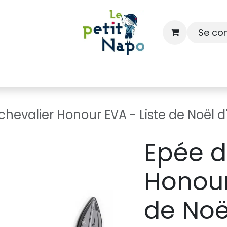
Se co
À l'école
À la maison
Dressing
chevalier Honour EVA - Liste de Noël 
Epée d
Honour
de Noë