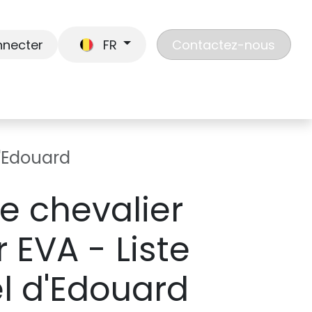
nnecter
FR
Contactez-nous
En route
Jouer
Liste de cadeaux
Nos
d'Edouard
e chevalier
 EVA - Liste
l d'Edouard