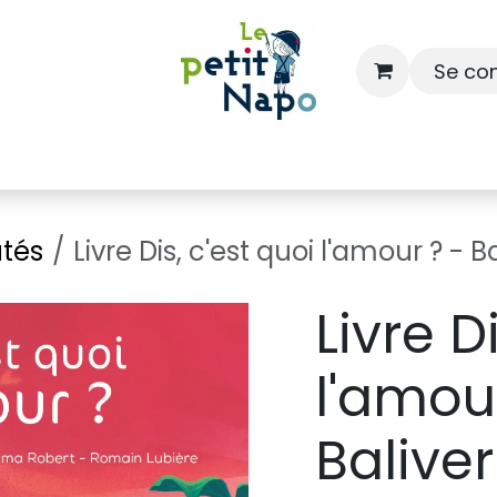
Se co
À l'école
À la maison
Dressing
tés
Livre Dis, c'est quoi l'amour ? - 
Livre D
l'amou
Balive