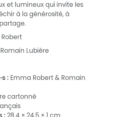
 et lumineux qui invite les
échir à la générosité, à
 partage.
Robert
Romain Lubière
s :
Emma Robert & Romain
vre cartonné
ançais
 :
28,4 × 24,5 × 1 cm