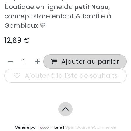
boutique en ligne du
petit Napo
,
concept store enfant & famille à
Gembloux 💛
12,69
€
Ajouter au panier
Ajouter à la liste de souhaits
Généré par
- Le #1
Open Source eCommerce