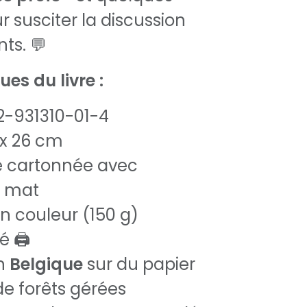
r susciter la discussion
ts. 💬
es du livre :
-2-931310-01-4
 x 26 cm
e cartonnée avec
e mat
n couleur (150 g)
é 🖨️
n
Belgique
sur du papier
 de forêts gérées