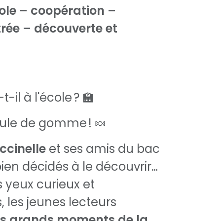
ole – coopération –
rée – découverte et
-il à l'école ? 🏫
oule de gomme ! 🍬
ccinelle
et ses amis du bac
bien décidés à le découvrir…
s yeux curieux et
, les jeunes lecteurs
es grands moments de la