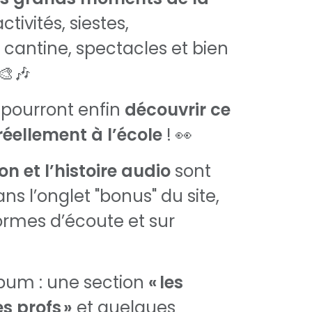
activités, siestes,
 cantine, spectacles et bien
🎨🎶
s pourront enfin
découvrir ce
réellement à l’école
! 👀
n et l’histoire audio
sont
ns l’onglet "bonus" du site,
formes d’écoute et sur
album : une section
« les
s profs »
et quelques