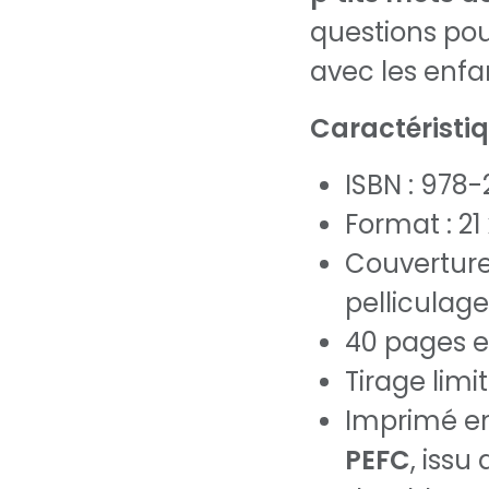
questions pou
avec les enfan
Caractéristiqu
ISBN : 978
Format : 21
Couvertur
pelliculag
40 pages e
Tirage limit
Imprimé e
PEFC
, issu