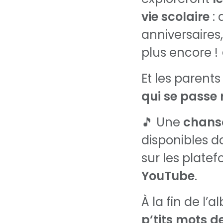
vie scolaire
: 
anniversaires,
plus encore ! 
Et les parent
qui se passe 
🎵 Une
chanso
disponibles da
sur les plate
YouTube
.
À la fin de l’
p’tits mots de