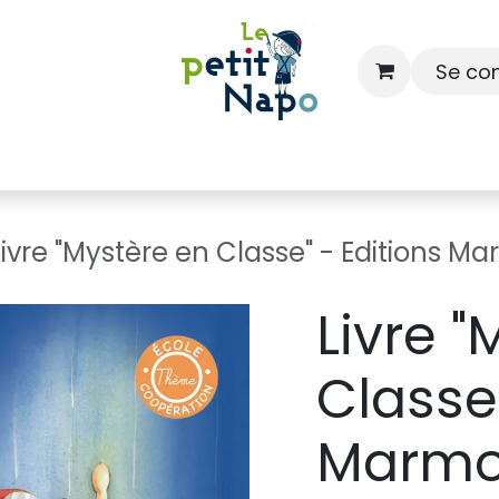
Se co
À l'école
À la maison
Dressing
Livre "Mystère en Classe" - Editions M
Livre 
Classe"
Marmo