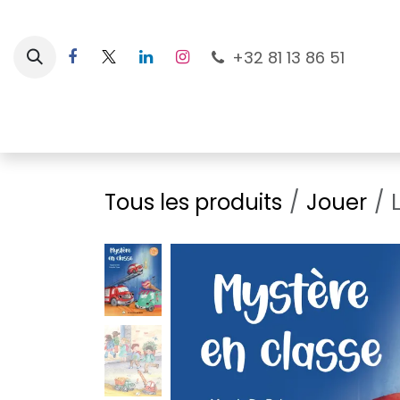
Se rendre au contenu
+32 81 13 86 51
Nouveautés
Pour les mamans
À la plage
Tous les produits
Jouer