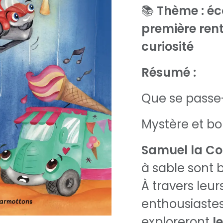
📚
Thème : éc
première rent
curiosité
Résumé :
Que se passe-t
Mystère et b
Samuel la Co
à sable sont 
À travers leur
enthousiastes
exploreront
l