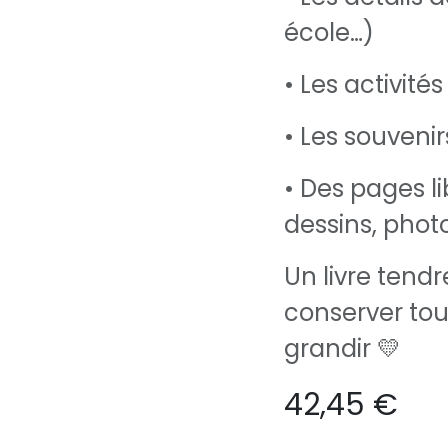
école…)
• Les activités
• Les souveni
• Des pages l
dessins, phot
Un livre tend
conserver tous
grandir 💛
42,45
€