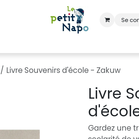
Se co
À l'école
À la maison
Dressing
Livre Souvenirs d'école - Zakuw
Livre 
d'écol
Gardez une tr