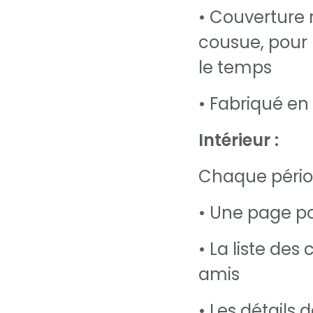
• Couverture r
cousue, pour
le temps
• Fabriqué en
Intérieur :
Chaque pério
• Une page po
• La liste de
amis
• Les détails 