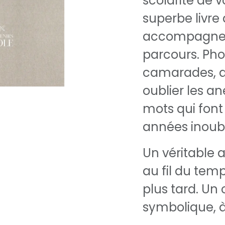
scolarité de 
superbe livre
accompagner
parcours. Pho
camarades, ac
oublier les an
mots qui font
années inoubl
Un véritable 
au fil du temp
plus tard. Un
symbolique, à o