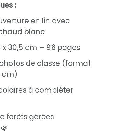
ues :
uverture en lin avec
chaud blanc
,8 x 30,5 cm – 96 pages
photos de classe (format
9 cm)
scolaires à compléter
de forêts gérées
🌿