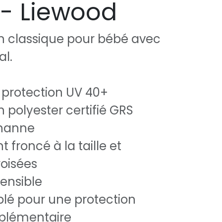
- Liewood
in classique pour bébé avec
al.
 protection UV 40+
 polyester certifié GRS
thanne
t froncé à la taille et
roisées
tensible
lé pour une protection
pplémentaire