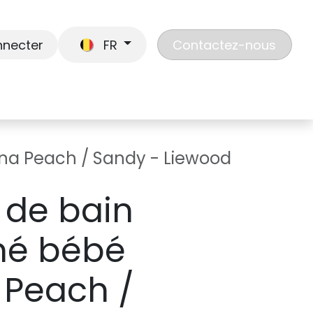
nnecter
FR
Contactez-nous
En route
Jouer
Liste de cadeaux
Nos
ina Peach / Sandy - Liewood
t de bain
mé bébé
 Peach /