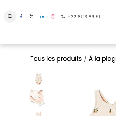
Se rendre au contenu
+32 81 13 86 51
Nouveautés
Pour les mamans
À la plage
Tous les produits
À la pla