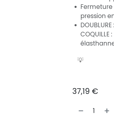
Fermeture 
pression e
DOUBLURE : 
COQUILLE : 
élasthann
💡
37,19
€