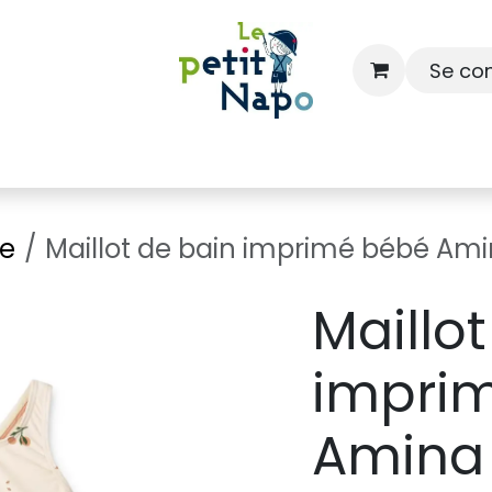
Se co
À l'école
À la maison
Dressing
ge
Maillot de bain imprimé bébé Am
Maillo
impri
Amina