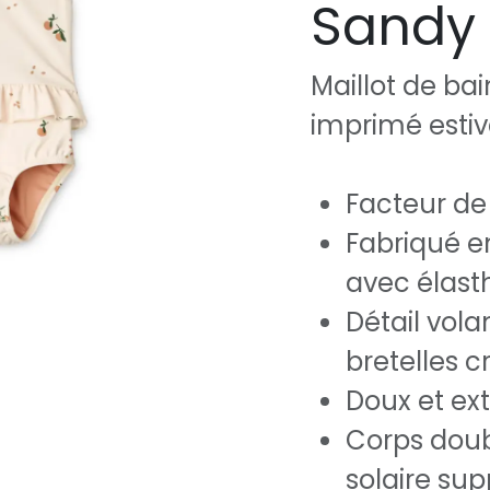
Sandy 
Maillot de ba
imprimé estiv
Facteur de
Fabriqué en
avec élas
Détail volan
bretelles c
Doux et ex
Corps doub
solaire su