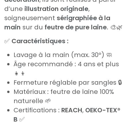
d’une
illustration originale
,
soigneusement
sérigraphiée à la
main
sur du
feutre de pure laine
. 🎨🌿
✅
Caractéristiques :
Lavage à la main (max. 30º) 🧼
Âge recommandé : 4 ans et plus
👧👦
Fermeture réglable par sangles 🔒
Matériaux : feutre de laine 100%
naturelle 🌱
Certifications :
REACH
,
OEKO-TEX®
B
✅