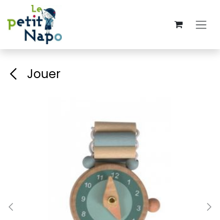
Se rendre au contenu
Jouer