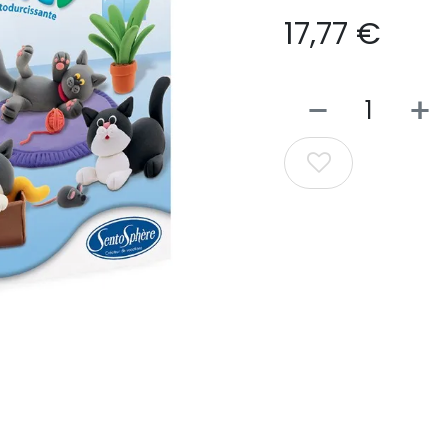
17,77
€