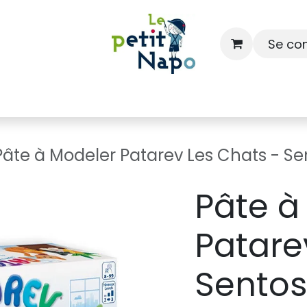
Se co
À l'école
À la maison
Dressing
Pâte à Modeler Patarev Les Chats - S
Pâte à
Patare
Sento