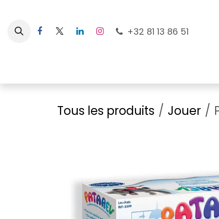
Se rendre au contenu
+32 81 13 86 51
Nouveautés
Pour les mamans
À la plage
Tous les produits
Jouer