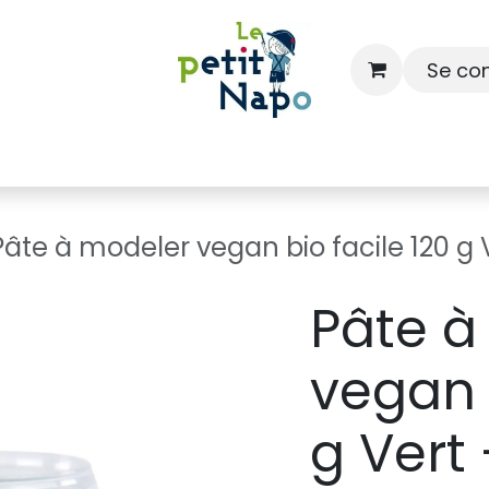
Se co
À l'école
À la maison
Dressing
Pâte à modeler vegan bio facile 120 g
Pâte à
vegan 
g Vert