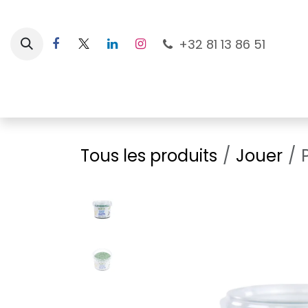
Se rendre au contenu
+32 81 13 86 51
Nouveautés
Pour les mamans
À la plage
Tous les produits
Jouer