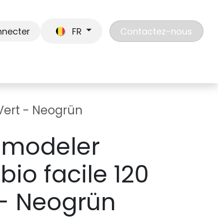
nnecter
FR
Contactez-nous
En route
Jouer
Liste de cadeaux
Nos
 Vert - Neogrün
 modeler
bio facile 120
 - Neogrün