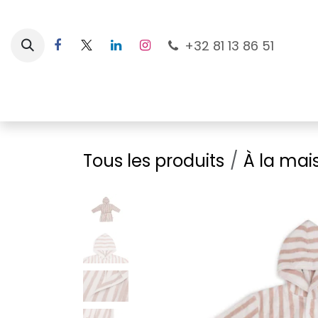
Se rendre au contenu
+32 81 13 86 51
Nouveautés
Pour les mamans
À la plage
Tous les produits
À la mai