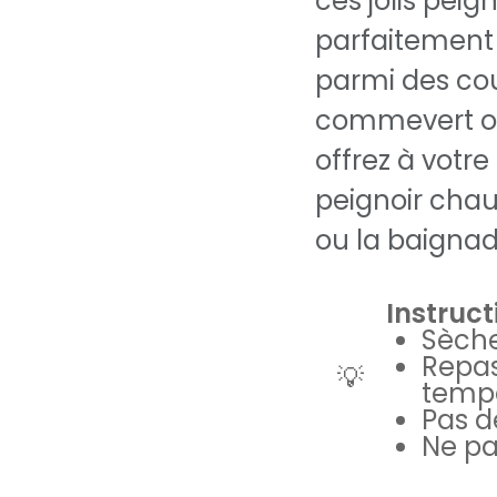
ces jolis pei
parfaitement 
parmi des co
commevert ol
offrez à votre 
peignoir chau
ou la baignad
Instruc
Sèche
Repa
💡
tempé
Pas d
Ne pa