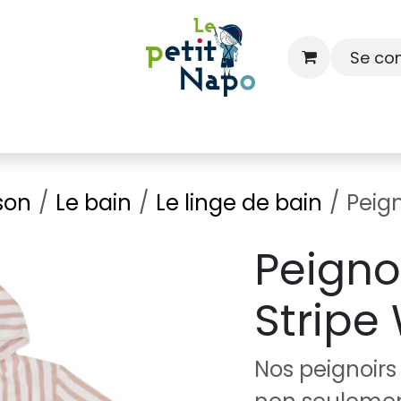
Se co
À l'école
À la maison
Dressing
son
Le bain
Le linge de bain
Peign
Peigno
Stripe
Nos peignoirs