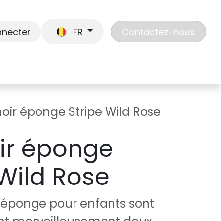
nnecter
FR
Contactez-nous
En route
Jouer
Liste de cadeaux
Nos
oir éponge Stripe Wild Rose
ir éponge
 Wild Rose
 éponge pour enfants sont