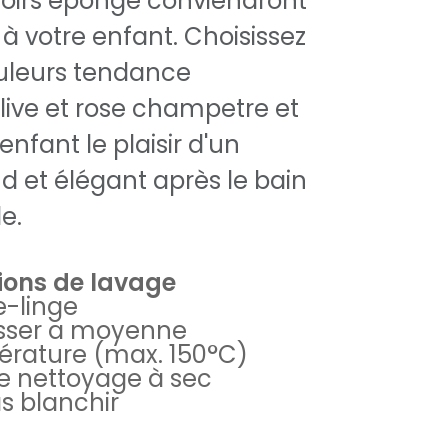
gnoirs éponge conviendront
à votre enfant. Choisissez
uleurs tendance
ive et rose champetre et
enfant le plaisir d'un
d et élégant après le bain
e.
tions de lavage
-linge
sser a moyenne
rature (max. 150°C)
e nettoyage à sec
s blanchir