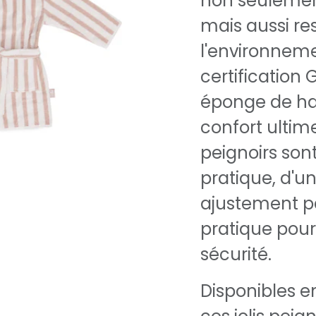
non seulemen
mais aussi r
l'environneme
certification 
éponge de hau
confort ultim
peignoirs son
pratique, d'u
ajustement pa
pratique pour
sécurité.
Disponibles en