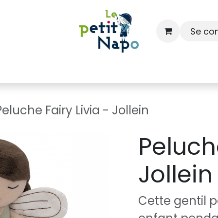
Se co
À l'école
À la maison
Dressing
Peluche Fairy Livia - Jollein
Peluche
Jollein
Cette gentil p