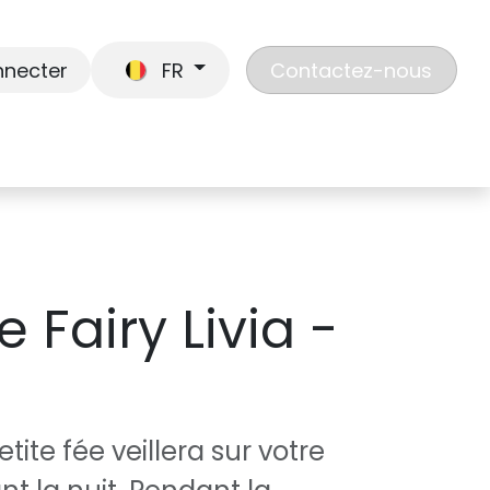
nnecter
FR
Contactez-nous
En route
Jouer
Liste de cadeaux
Nos
 Fairy Livia -
etite fée veillera sur votre