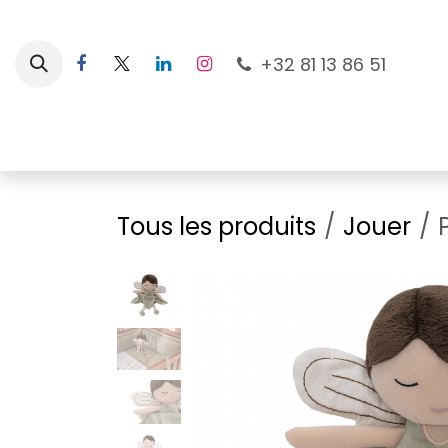
Se rendre au contenu
+32 81 13 86 51
Nouveautés
Pour les mamans
À la plage
Tous les produits
Jouer