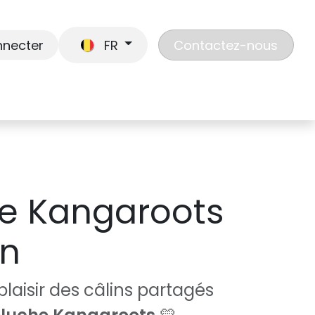
nnecter
FR
Contactez-nous
En route
Jouer
Liste de cadeaux
Nos
e Kangaroots
in
laisir des câlins partagés