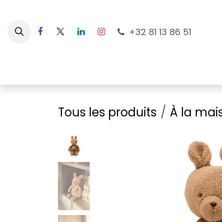
Se rendre au contenu
+32 81 13 86 51
Nouveautés
Pour les mamans
À la plage
Tous les produits
À la mai