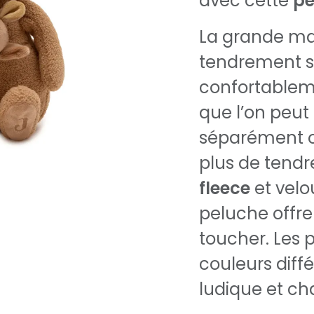
avec cette
pe
La grande ma
tendrement s
confortableme
que l’on peut 
séparément o
plus de tend
fleece
et velo
peluche offre
toucher. Les p
couleurs diff
ludique et c