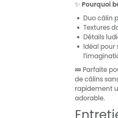
✨
Pourquoi bé
Duo câlin p
Textures d
Détails lud
Idéal pour 
l’imaginati
💤 Parfaite p
de câlins sans
rapidement u
adorable.
Entret