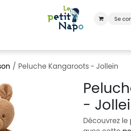
Se co
À l'école
À la maison
Dressing
son
Peluche Kangaroots - Jollein
Peluch
- Jolle
Découvrez le p