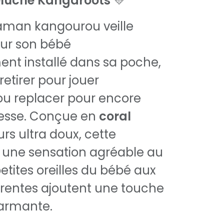
luche Kangaroots
💛
man kangourou veille
ur son bébé
nt installé dans sa poche,
retirer pour jouer
u replacer pour encore
resse. Conçue en
coral
urs ultra doux, cette
 une sensation agréable au
etites oreilles du bébé aux
érentes ajoutent une touche
harmante.