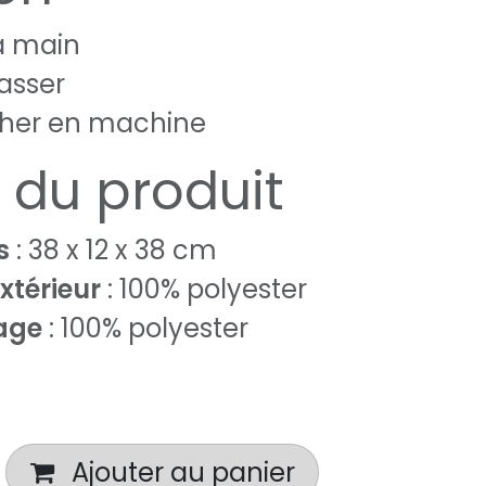
a main
asser
cher en machine
s du produit
s
: 38 x 12 x 38 cm
xtérieur
: 100% polyester
age
: 100% polyester
Ajouter au panier