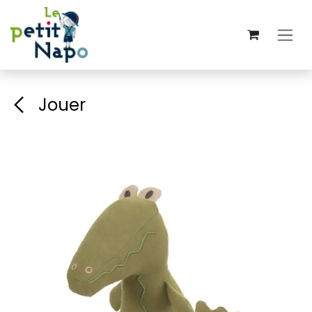
Se rendre au contenu
Jouer