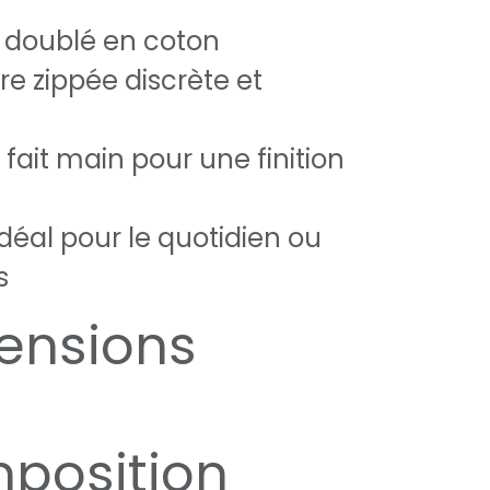
r doublé en coton
e zippée discrète et
fait main pour une finition
déal pour le quotidien ou
s
ensions
position