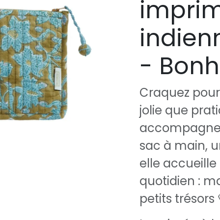
imprim
indien
- Bonh
Craquez pour 
jolie que pra
accompagner 
sac à main, u
elle accueille
quotidien : ma
petits trésors 