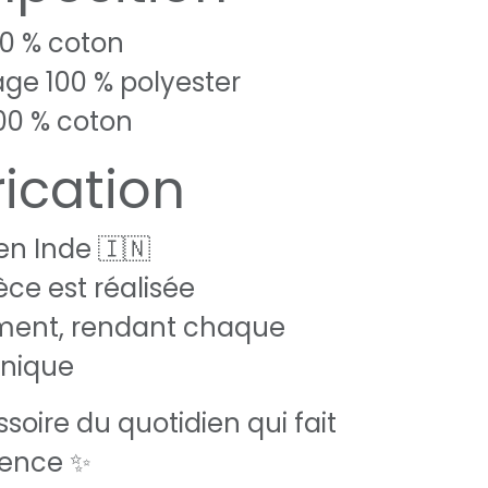
00 % coton
e 100 % polyester
00 % coton
rication
en Inde 🇮🇳
ce est réalisée
ment, rendant chaque
unique
soire du quotidien qui fait
érence ✨