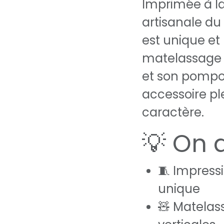
Imprimée à la
artisanale du
est unique et
matelassage 
et son pompon
accessoire pl
caractère.
💡 On 
🧵 Impress
unique
🧸 Matelas