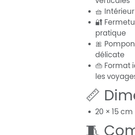
verticales
🧺 Intérieu
🔐 Fermetur
pratique
🎀 Pompon 
délicate
👜 Format i
les voyage
📏 Dim
20 × 15 cm
🧵 Com