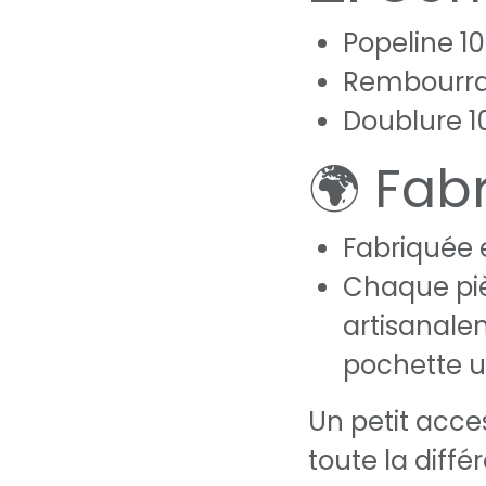
Popeline 1
Rembourrag
Doublure 1
🌍 Fab
Fabriquée 
Chaque piè
artisanale
pochette 
Un petit acces
toute la diff