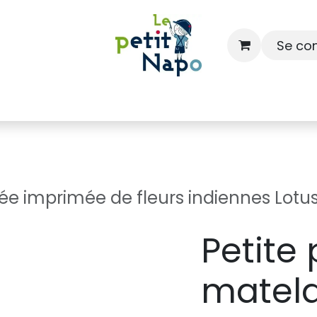
Se co
À l'école
À la maison
Dressing
ée imprimée de fleurs indiennes Lotus
Petite
matel