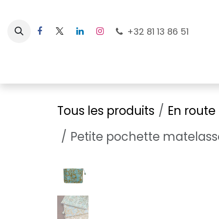
Se rendre au contenu
+32 81 13 86 51
Nouveautés
Pour les mamans
À la plage
Tous les produits
En route
Petite pochette matelass