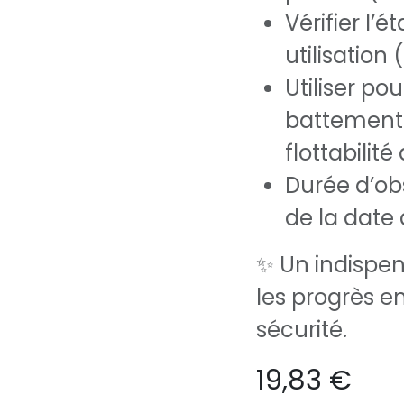
Vérifier l’
utilisation
Utiliser po
battements
flottabilité
Durée d’obs
de la date
✨ Un indispe
les progrès en
sécurité.
19,83
€