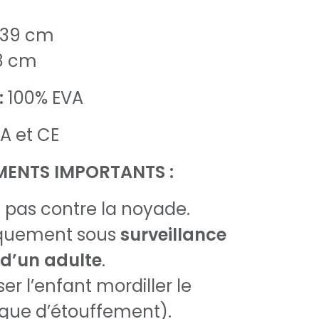
 39 cm
28 cm
:
100% EVA
 et CE
MENTS IMPORTANTS :
 pas contre la noyade.
niquement sous
surveillance
d’un adulte
.
ser l’enfant mordiller le
isque d’étouffement).