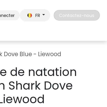
nnecter
FR
Contactez-nous
En route
Jouer
Liste de cadeaux
Nos
k Dove Blue - Liewood
e de natation
n Shark Dove
 Liewood