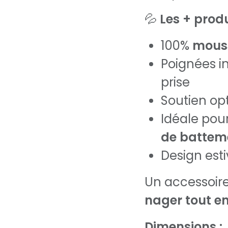
💦
Les + produ
100%
mous
Poignées i
prise
Soutien op
Idéale pour
de battem
Design esti
Un accessoire
nager tout e
Dimensions :