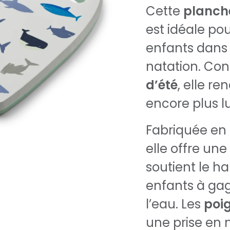
Cette
planch
est idéale p
enfants dans 
natation. Co
d’été
, elle r
encore plus l
Fabriquée en
elle offre un
soutient le ha
enfants à ga
l’eau. Les
poi
une prise en m