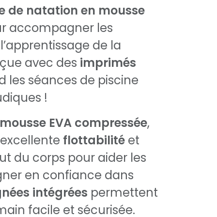
e de natation en mousse
our accompagner les
l’apprentissage de la
nçue avec des
imprimés
end les séances de piscine
udiques !
mousse EVA compressée
,
e excellente
flottabilité
et
ut du corps pour aider les
gner en confiance dans
gnées intégrées
permettent
ain facile et sécurisée.