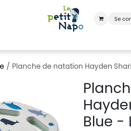
Se co
À l'école
À la maison
Dressing
ge
Planche de natation Hayden Shar
Planch
Hayde
Blue -