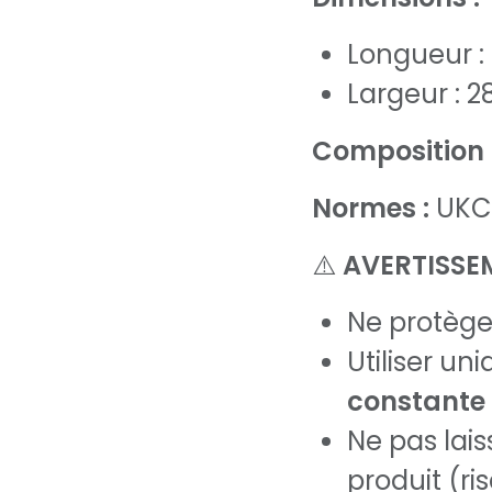
Longueur :
Largeur : 
Composition 
Normes :
UKCA
⚠️
AVERTISSE
Ne protège
Utiliser u
constante 
Ne pas lais
produit (r