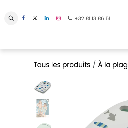
Se rendre au contenu
+32 81 13 86 51
Nouveautés
Pour les mamans
À la plage
Tous les produits
À la pla