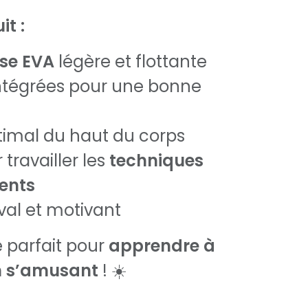
it :
se EVA
légère et flottante
ntégrées pour une bonne
timal du haut du corps
 travailler les
techniques
ents
val et motivant
 parfait pour
apprendre à
n s’amusant
! ☀️