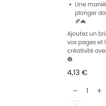
Une manièr
plonger d
🍂🦇
Ajoutez un br
vos pages et l
créativité ave
🎃
4,13
€