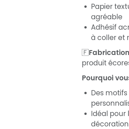
Papier text
agréable
Adhésif acr
à coller et
🇫
Fabrication
produit écore
Pourquoi vous
Des motifs
personnali
Idéal pour 
décoration