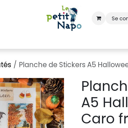
Se co
À l'école
À la maison
Dressing
tés
Planche de Stickers A5 Hallow
Planch
A5 Hal
Caro f