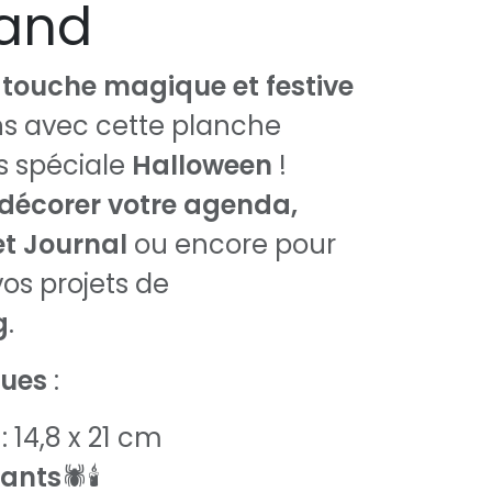
and
e
touche magique et festive
ns avec cette planche
s spéciale
Halloween
!
décorer votre agenda,
et Journal
ou encore pour
vos projets de
g
.
ques
:
: 14,8 x 21 cm
lants
🕷️🕯️